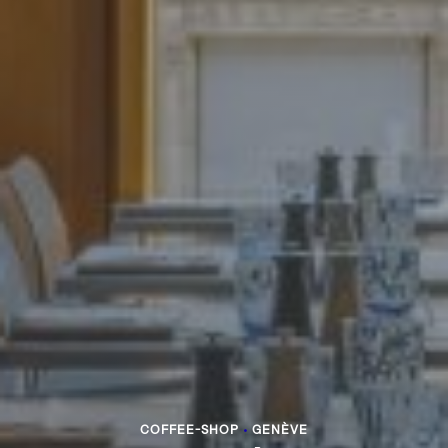
COFFEE-SHOP
•
GENÈVE