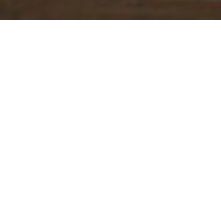
BONGÉNIE CAFÉ
|
GENÈVE
Votre escale gourmande au cœur de la cité