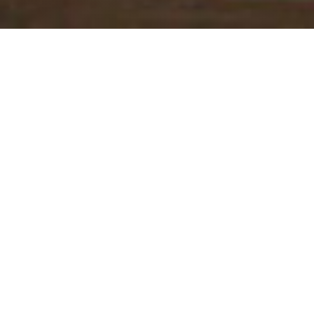
BONGÉNIE CAFÉ
|
GENÈVE
Votre escale gourmande au cœur de la cité