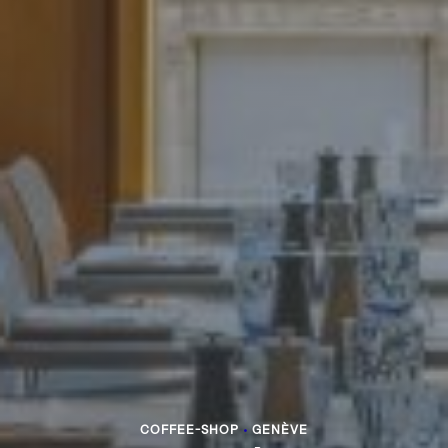
COFFEE-SHOP
•
GENÈVE