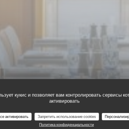
льзует кукис и позволяет вам контролировать сервисы ко
РЕСТОРАН COFFEE
•
GENÈVE
активировать
Bongénie
BONGÉNIE CAFÉ
все активировать
Запретить использование cookies
Персонализи
Café
Политика конфиденциальности