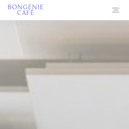
Πίνακας διαχείρισης "Μπισκότων" (Cookies)
BONGÉNIE
CAFÉ