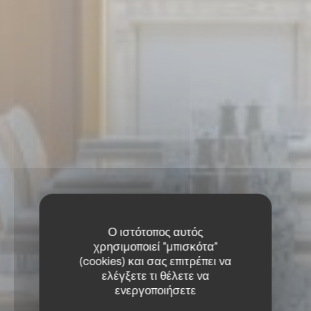
Ο ιστότοπος αυτός
χρησιμοποιεί "μπισκότα"
(cookies) και σας επιτρέπει να
ελέγξετε τι θέλετε να
ενεργοποιήσετε
COFFEE ΕΣΤΙΑΤΌΡΙΟ
•
GENÈVE